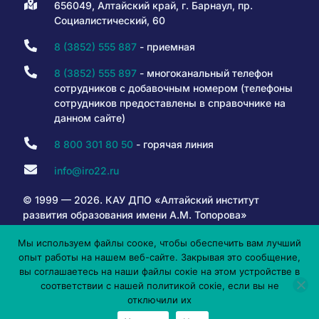
656049, Алтайский край, г. Барнаул, пр.
Социалистический, 60
8 (3852) 555 887
- приемная
8 (3852) 555 897
- многоканальный телефон
сотрудников с добавочным номером (телефоны
сотрудников предоставлены в справочнике на
данном сайте)
8 800 301 80 50
- горячая линия
info@iro22.ru
© 1999 — 2026. КАУ ДПО «Алтайский институт
развития образования имени А.М. Топорова»
Мы используем файлы сооке, чтобы обеспечить вам лучший
опыт работы на нашем веб-сайте. Закрывая это сообщение,
6+
вы соглашаетесь на наши файлы сокіе на этом устройстве в
соответствии с нашей политикой сокіе, если вы не
отключили их