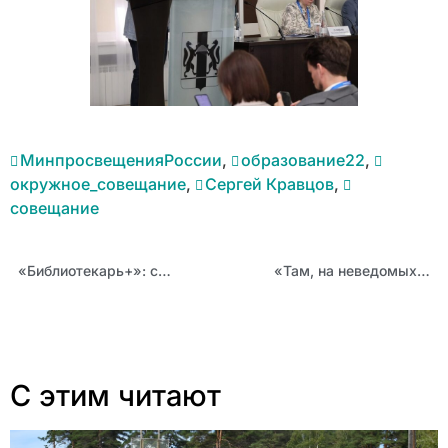
МинпросвещенияРоссии
,
образование22
,
окружное_совещание
,
Сергей Кравцов
,
совещание
«Библиотекарь+»: стартовал краевой профессиональный конкурс
«Там, на неведомых дорожках»: семьи Алтайского края оживили сказки Пушкина на краевом фестивале
С этим читают