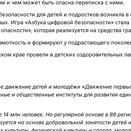
и и чем может быть опасна переписка с ними.
безопасности для детей и подростков возникла в
х. Игра «Азбука цифровой безопасности» стала 
пасности», которая реализуется на средства гр
отность и формируют у подрастающего поколени
ском крае провели в детских оздоровительных л
е движение детей и молодёжи «Движение первых
ные и общественные институты для развития един
14 млн человек. На регулярной основе в 89 реги
уется на основе добровольной занятости детей 
х культуры, физической культуры и спорта, моло