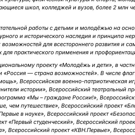
ающиеся школ, колледжей и вузов, более 2 млн ч
ательной работы с детьми и молодёжью на осно
урного и исторического наследия и принципа нер
х возможностей для всестороннего развития и са
х для практического применения и профориентац
иональному проекту «Молодёжь и дети», в частн
и «Россия — страна возможностей». В числе фла
мощь», Всероссийская военно-патриотическая иг
нители истории», Всероссийский театральный пр
ограмма «Мы – граждане России!», Всероссийск
е, чем путешествие», Всероссийский проект «Бл
Первые в науке», Всероссийский проект «Безопа
кт «Первый студенческий», Всероссийский проек
а», Всероссийский проект «КВН.Первые», Всерос