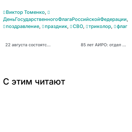
Виктор Томенко
,
ДеньГосударственногоФлагаРоссийскойФедерации
,
поздравление
,
праздник
,
СВО
,
триколор
,
флаг
22 августа состоятся семинары для учителей начальных классов и преподавателей ОБЗР
85 лет АИРО: отдел сопровождения экспертизы и аттестации
С этим читают