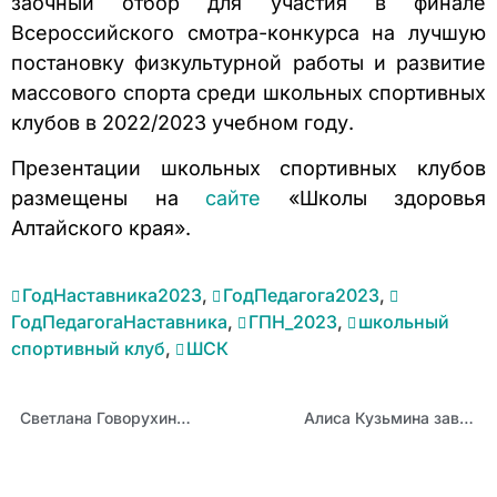
заочный отбор для участия в финале
Всероссийского смотра-конкурса на лучшую
постановку физкультурной работы и развитие
массового спорта среди школьных спортивных
клубов в 2022/2023 учебном году.
Презентации школьных спортивных клубов
размещены на
сайте
«Школы здоровья
Алтайского края».
ГодНаставника2023
,
ГодПедагога2023
,
ГодПедагогаНаставника
,
ГПН_2023
,
школьный
спортивный клуб
,
ШСК
Светлана Говорухина поздравила победителей губернаторского конкурса, приуроченного к Году педагога и наставника
Алиса Кузьмина завоевала золотую медаль в компетенции «Технологии моды» на отборочном этапе Всероссийского чемпионатного движения «Профессионалы»