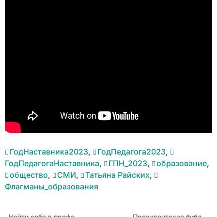
ГодНаставника2023
,
ГодПедагога2023
,
ГодПедагогаНаставника
,
ГПН_2023
,
образование
,
общество
,
СМИ
,
Татьяна Райских
,
Флагманы_образования
Найти себя в профессии: наставническая пара из барнаульского детского сада № 264
Президентская библиотека приглашает поучаствовать в конкурсе «Будущее Отечества в руках Учителя»