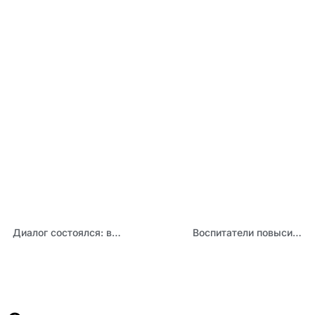
Диалог состоялся: в Дни образования и науки на Алтае прошла диалоговая площадка «Приоритеты государственной политики в сфере воспитания»
Воспитатели повысили квалификацию по программе «Обучение основам шахматной игры»