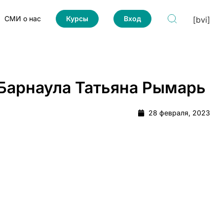
СМИ о нас
Курсы
Вход
[bvi]
 Барнаула Татьяна Рымарь
28 февраля, 2023