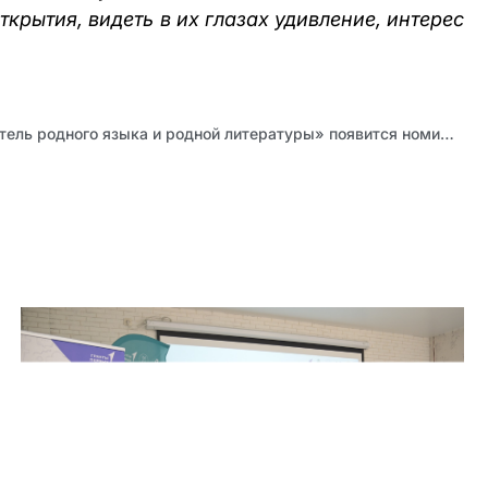
рытия, видеть в их глазах удивление, интерес
В конкурсе «Лучший учитель родного языка и родной литературы» появится номинация для воспитателей детских садов