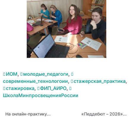
ИОМ
,
молодые_педагоги
,
современные_технологоии
,
стажерская_практика
,
стажировка
,
ФИП_АИРО
,
ШколаМинпросвещенияРоссии
На онлайн-практикумах от Издательства «Просвещение» педагогов научат использовать цифровые сервисы и контент для образовательной деятельности
«Педдебют – 2026»: победитель отборочного этапа из Новоалтайска Евгения Саморукова