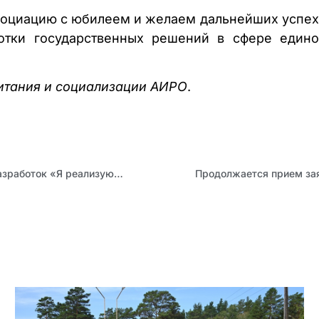
социацию с юбилеем и желаем дальнейших успех
ботки государственных решений в сфере едино
итания и социализации АИРО
.
В Алтайском крае подвели итоги конкурса методических разработок «Я реализую ФГОС»