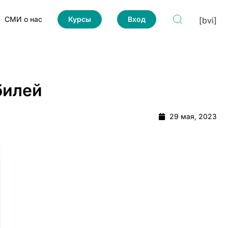
СМИ о нас
Курсы
Вход
[bvi]
билей
29 мая, 2023