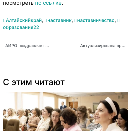
посмотреть
по ссылке
.
Алтайскийкрай
,
наставник
,
наставничество
,
образование22
АИРО поздравляет с Днем семьи, любви и верности
Актуализирована программа обучения по оказанию первой помощи
С этим читают