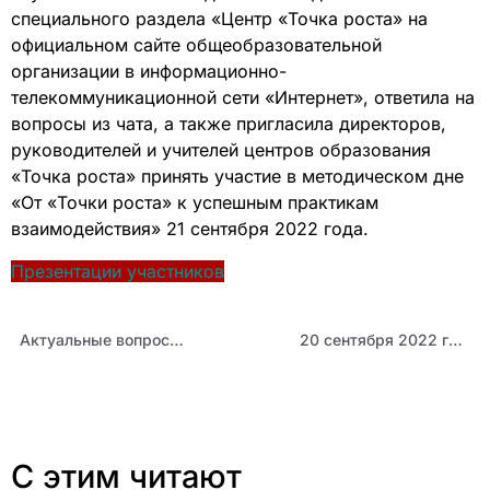
специального раздела «Центр «Точка роста» на
официальном сайте общеобразовательной
организации в информационно-
телекоммуникационной сети «Интернет», ответила на
вопросы из чата, а также пригласила директоров,
руководителей и учителей центров образования
«Точка роста» принять участие в методическом дне
«От «Точки роста» к успешным практикам
взаимодействия» 21 сентября 2022 года.
Презентации участников
Актуальные вопросы создания и функционирования центров образования «Точка роста — 2022» в Алтайском крае (8 сентября 2022 года)
20 сентября 2022 года состоялось заседание секции отделения по естественнонаучным дисциплинам краевого учебно-методического объединения в рамках программы Научно-практической конференции краевых профессиональных сообществ «Формирование и оценка функциональной грамотности в условиях введения обновленных ФГОС НОО и ФГОС ООО».
С этим читают