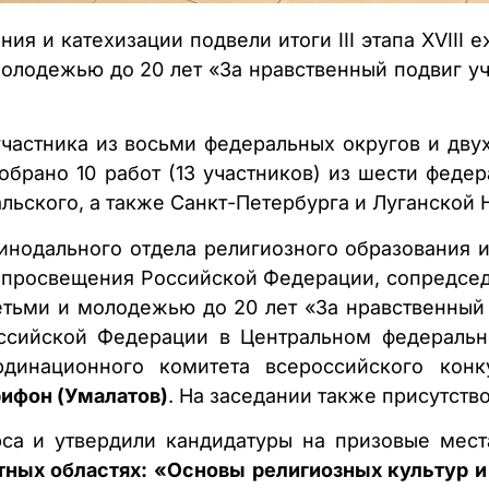
ия и катехизации подвели итоги III этапа XVIII 
молодежью до 20 лет «За нравственный подвиг у
 участника из восьми федеральных округов и дв
брано 10 работ (13 участников) из шести федер
льского, а также Санкт-Петербурга и Луганской
инодального отдела религиозного образования и
а просвещения Российской Федерации, сопредсе
детьми и молодежью до 20 лет «За нравственный
оссийской Федерации в Центральном федераль
рдинационного комитета всероссийского конк
ифон (Умалатов)
. На заседании также присутств
са и утвердили кандидатуры на призовые мест
ных областях: «Основы религиозных культур и