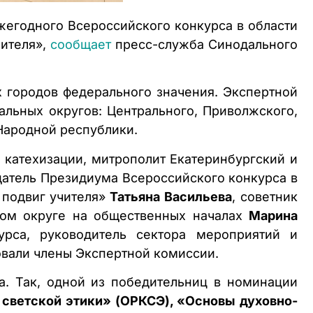
ежегодного Всероссийского конкурса в области
чителя»,
сообщает
пресс-служба Синодального
ух городов федерального значения. Экспертной
альных округов: Центрального, Приволжского,
 Народной республики.
 катехизации, митрополит Екатеринбургский и
датель Президиума Всероссийского конкурса в
 подвиг учителя»
Татьяна Васильева
, советник
ном округе на общественных началах
Марина
урса, руководитель сектора мероприятий и
овали члены Экспертной комиссии.
а. Так, одной из победительниц в номинации
 светской этики» (ОРКСЭ), «Основы духовно-