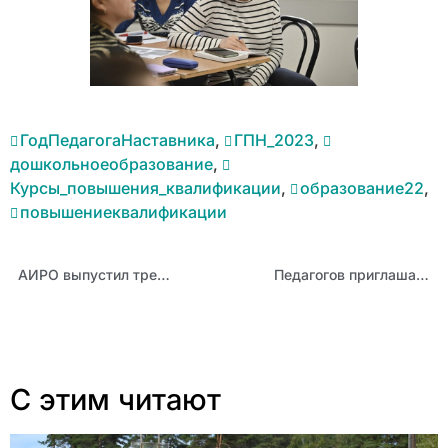
ГодПедагогаНаставника
,
ГПН_2023
,
дошкольноеобразование
,
Курсы_повышения_квалификации
,
образование22
,
повышениеквалификации
АИРО выпустил третий в этом году номер журнала «Учитель Алтая»
Педагогов приглашают принять участие во Всероссийском конкурсе «Магнит футбола»
С этим читают