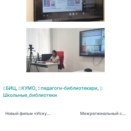
БИЦ
,
КУМО
,
педагоги-библиотекари
,
Школьные_библиотеки
Новый фильм «Искупление» покажут на дискуссионной площадке в АИРО
Межрегиональный семинар-практикум «Школа наставничества» завершился в Санкт- Петербурге