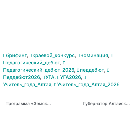
брифинг
,
краевой_конкурс
,
номинация
,
Педагогический_дебют
,
Педагогический_дебют_2026
,
педдебют
,
Педдебют2026
,
УГА
,
УГА2026
,
Учитель_года_Алтая
,
Учитель_года_Алтая_2026
Программа «Земский учитель» 2026: вакансии учителей информатики
Губернатор Алтайского края Виктор Томенко поздравил победителей конкурса «Учитель года Алтая — 2026»