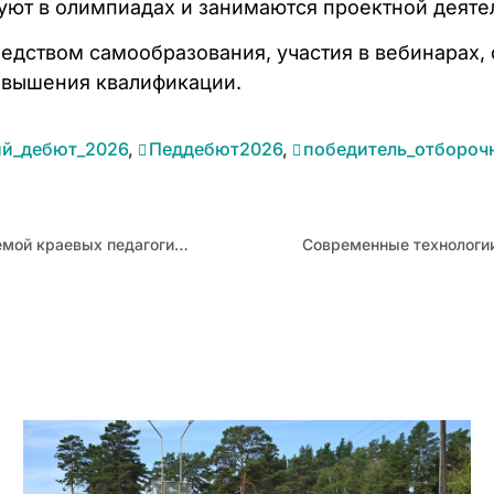
уют в олимпиадах и занимаются проектной деяте
едством самообразования, участия в вебинарах,
повышения квалификации.
ий_дебют_2026
,
Педдебют2026
,
победитель_отбороч
Традиции и инновации в системе СПО стали центральной темой краевых педагогических чтений