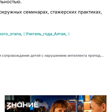
льностью.
 окружных семинарах, стажерских практиках,
ного_этапа
,
Учитель_года_Алтая
,
Современные технологии сопровождения детей с нарушением интеллекта преподают в АИРО