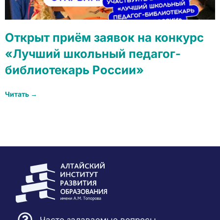
Открыт приём заявок на конкурс
«Лучший школьный педагог-
библиотекарь России»
Читать →
Часто задаваемые вопросы