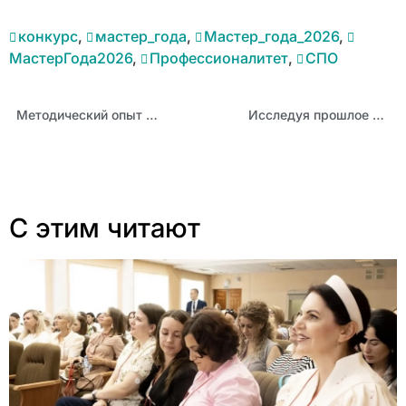
конкурс
,
мастер_года
,
Мастер_года_2026
,
МастерГода2026
,
Профессионалитет
,
СПО
Методический опыт АИРО представлен на всероссийском вебинаре по робототехнике
Исследуя прошлое — воспитываем будущее: педагогическое мастерство лауреата конкурса «Учитель года Алтая – 2026» Дмитрия Васищева
С этим читают