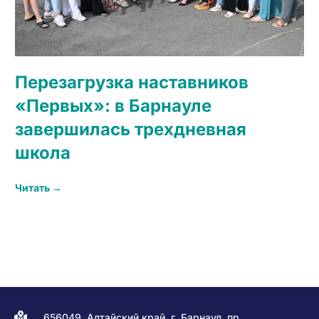
Перезагрузка наставников
«Первых»: в Барнауле
завершилась трехдневная
школа
Читать →
656049, Алтайский край, г. Барнаул, пр.