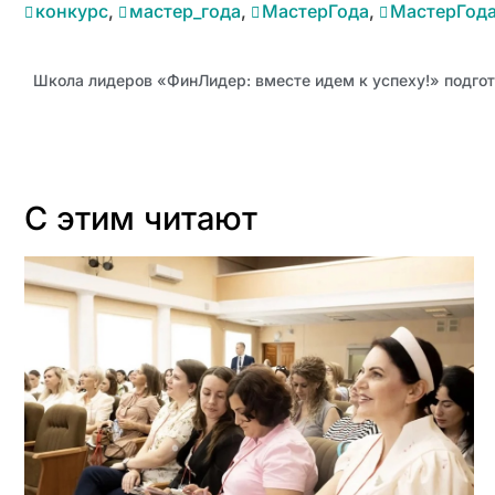
конкурс
,
мастер_года
,
МастерГода
,
МастерГод
С этим читают