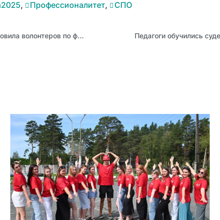
а2025
,
Профессионалитет
,
СПО
Школа лидеров «ФинЛидер: вместе идем к успеху!» подготовила волонтеров по финансовой грамотности к просветительской деятельности