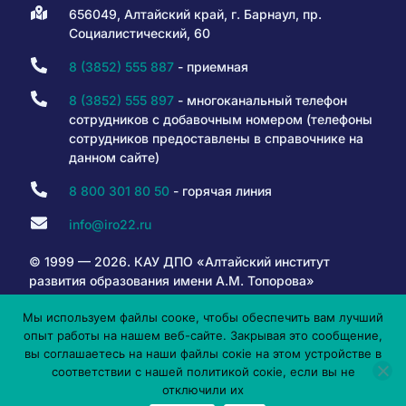
656049, Алтайский край, г. Барнаул, пр.
Социалистический, 60
8 (3852) 555 887
- приемная
8 (3852) 555 897
- многоканальный телефон
сотрудников с добавочным номером (телефоны
сотрудников предоставлены в справочнике на
данном сайте)
8 800 301 80 50
- горячая линия
info@iro22.ru
© 1999 — 2026. КАУ ДПО «Алтайский институт
развития образования имени А.М. Топорова»
Мы используем файлы сооке, чтобы обеспечить вам лучший
опыт работы на нашем веб-сайте. Закрывая это сообщение,
6+
вы соглашаетесь на наши файлы сокіе на этом устройстве в
соответствии с нашей политикой сокіе, если вы не
отключили их