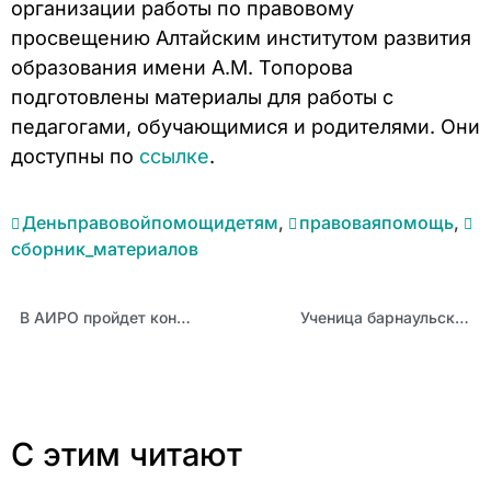
организации работы по правовому
просвещению Алтайским институтом развития
образования имени А.М. Топорова
подготовлены материалы для работы с
педагогами, обучающимися и родителями. Они
доступны по
ссылке
.
Деньправовойпомощидетям
,
правоваяпомощь
,
сборник_материалов
В АИРО пройдет конференция «Навигаторы детства – новая философия воспитания: Алтайский край»
Ученица барнаульской школы №126 выступит в финале Чемпионата по профессиональному мастерству «Профессионалы»
С этим читают