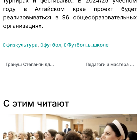
турнирах и фестивалях. В 2024/25 учебном
году в Алтайском крае проект будет
реализовываться в 96 общеобразовательных
организациях.
физкультура
,
футбол
,
Футбол_в_школе
Грануш Степанян для финала конкурса «Учитель года России – 2024» подготовила видеоэссе
Педагоги и мастера производственного обучения колледжей и техникумов могут повысить компетенции в сфере цифровых технологий
С этим читают