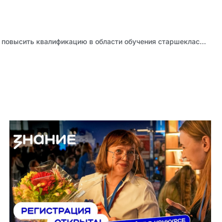
Учителя биологии смогут повысить квалификацию в области обучения старшеклассников решению задач углубленного уровня по генетике