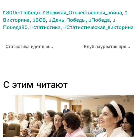
80ЛетПобеды
,
Великая_Отечественная_война
,
Викторина
,
ВОВ
,
День_Победы
,
Победа
,
Победа80
,
статистика
,
Статистическая_викторина
Статистика идет в школы: Алтайские педагоги стали участниками экспертного стола в Москве
Клуб лауреатов премии имени С.П. Титова отметил юбилей и пополнился новичками
С этим читают