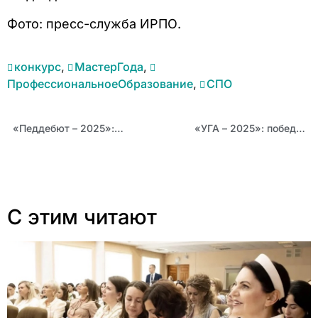
Фото: пресс-служба ИРПО.
конкурс
,
МастерГода
,
ПрофессиональноеОбразование
,
СПО
«Педдебют – 2025»: победитель заочного этапа из Барнаула Виктория Королёва
«УГА – 2025»: победитель заочного этапа из Алтайского района Оксана Миронова
С этим читают