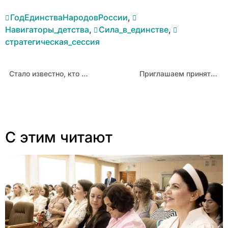
ГодЕдинстваНародовРоссии
,
Навигаторы_детства
,
Сила_в_единстве
,
стратегическая_сессия
Стало известно, кто из педагогов выступит на очном этапе конкурса «Учитель года Алтая — 2026»
Приглашаем принять участие в региональном конкурсе детского творчества «Сказочная мозаика России»
С этим читают