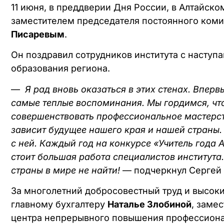
11 июня, в преддверии Дня России, в Алтайско
заместителем председателя постоянного коми
Писаревым
.
Он поздравил сотрудников института с насту
образования региона.
—
Я рад вновь оказаться в этих стенах. Вперв
самые теплые воспоминания. Мы гордимся, что
совершенствовать профессиональное мастерств
зависит будущее нашего края и нашей страны.
с ней. Каждый год на конкурсе «Учитель года
стоит большая работа специалистов института
страны в мире не найти!
— подчеркнул Сергей 
За многолетний добросовестный труд и высок
главному бухгалтеру
Наталье Злобиной
, заме
центра непрерывного повышения профессиона