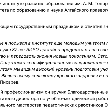
м институте развития образования им. А. М. Топор
тета по образованию и науке Алтайского краево
пающим государственным праздником и отметил з
ые я побывал в институте еще молодым учителем 
 уже 87 лет АИРО достойно продолжает дело сво
о и передавать знания новым поколениям. Сегод
 Подготовка квалифицированных специалистов – 
 Алтая» мы видим высокий уровень подготовки уч
. Желаю всему коллективу крепкого здоровья и 
Писарев.
ий профессионализм он вручил Благодарственные
стителю директора по учебно-методической рабо
льного мастерства педагогических работников
О