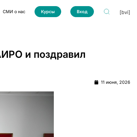
СМИ о нас
Курсы
Вход
[bvi]
АИРО и поздравил
11 июня, 2026