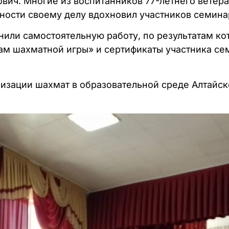
вич. Многие из воспитанников 77-летнего ветер
ности своему делу вдохновил участников семина
или самостоятельную работу, по результатам ко
м шахматной игры» и сертификаты участника се
изации шахмат в образовательной среде Алтайско