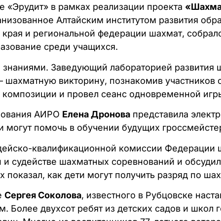
ее «Эрудит» в рамках реализации проекта
«Шахма
анизованное Алтайским институтом развития обр
 края и региональной федерации шахмат, собрал
разование среди учащихся.
и знаниями. Заведующий лабораторией развития
– шахматную викторину, познакомив участников с
 композиции и провел сеанс одновременной игр
азования АИРО
Елена Дронова
представила электр
и могут помочь в обучении будущих гроссмейсте
удейско-квалификационной комиссии Федерации 
 и судействе шахматных соревнований и обсудил
 показал, как дети могут получить разряд по ша
е
Сергея Соколова
, известного в Рубцовске нас
. Более двухсот ребят из детских садов и школ г