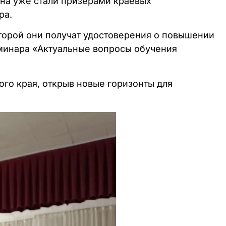
ана уже стали призёрами краевых
ра.
торой они получат удостоверения о повышении
минара «Актуальные вопросы обучения
го края, открыв новые горизонты для