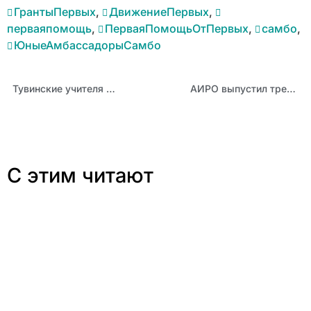
ГрантыПервых
,
ДвижениеПервых
,
перваяпомощь
,
ПерваяПомощьОтПервых
,
самбо
,
ЮныеАмбассадорыСамбо
Тувинские учителя математики проходят стажировку по программе АИРО
АИРО выпустил третий в этом году номер журнала «Учитель Алтая»
С этим читают