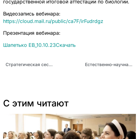
государственной итоговой аттестации по биологии.
Видеозапись вебинара:
https://cloud.mail.ru/public/ca7F/irFudrdgz
Презентация вебинара:
Шапетько ЕВ_10.10.23
Скачать
Стратегическая сессия, посвященная единому учебнику истории
Естественно-научная грамотность: междисциплинарный аспект
С этим читают