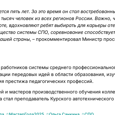
ется пять лет. За это время он стал востребова
5 тысяч человек из всех регионов России. Важно,
оте, вдохновляют ребят выбирать для карьеры от
щество системы СПО, соревнование способствует
нашей страны
, – прокомментировал Министр пр
 работников системы среднего профессиональног
зации передовых идей в области образования, из
ия престижа педагогических профессий.
ей и мастеров производственного обучения колле
 стал преподаватель Курского автотехническог
да
,
МастерГода2025
,
Ольга Санкина
,
СПО