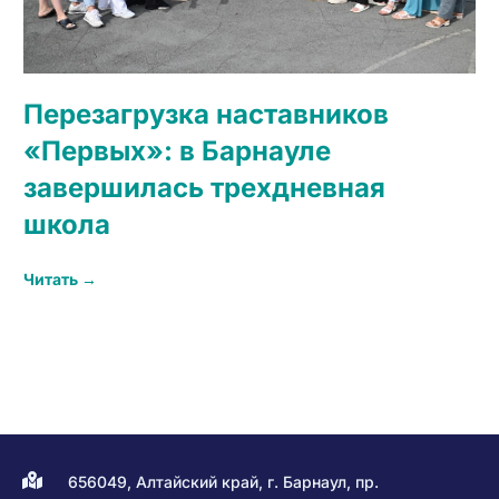
Перезагрузка наставников
«Первых»: в Барнауле
завершилась трехдневная
школа
Читать →
656049, Алтайский край, г. Барнаул, пр.