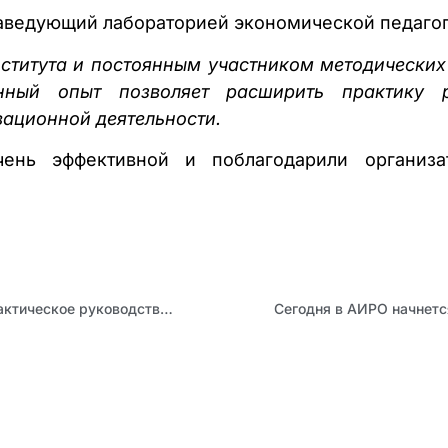
 заведующий лабораторией экономической педаг
титута и постоянным участником методических
нный опыт позволяет расширить практику р
ационной деятельности.
чень эффективной и поблагодарили организа
Как создать заявку на «Я считаю»: в АИРО подготовили практическое руководство по работе на портале конкурса