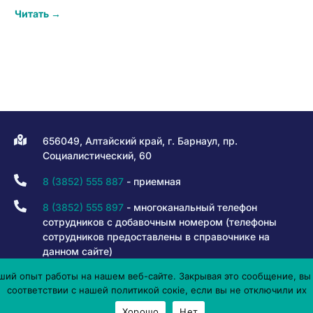
Читать →
656049, Алтайский край, г. Барнаул, пр.
Социалистический, 60
8 (3852) 555 887
- приемная
8 (3852) 555 897
- многоканальный телефон
сотрудников с добавочным номером (телефоны
сотрудников предоставлены в справочнике на
данном сайте)
ий опыт работы на нашем веб-сайте. Закрывая это сообщение, вы 
8 800 301 80 50
- горячая линия
соответствии с нашей политикой сокіе, если вы не отключили их
info@iro22.ru
Хорошо
Нет