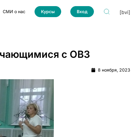
СМИ о нас
Курсы
Вход
[bvi]
бучающимися с ОВЗ
8 ноября, 2023