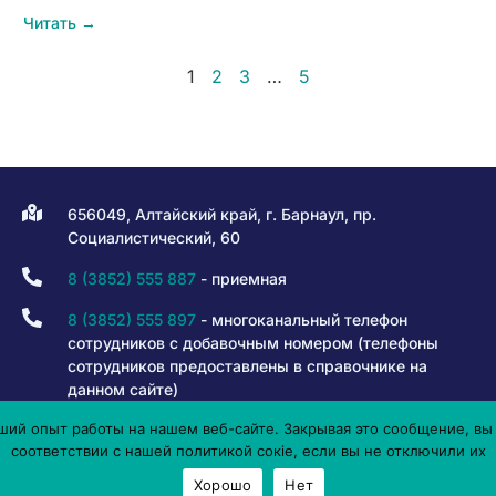
Читать →
1
2
3
…
5
656049, Алтайский край, г. Барнаул, пр.
Социалистический, 60
8 (3852) 555 887
- приемная
8 (3852) 555 897
- многоканальный телефон
сотрудников с добавочным номером (телефоны
сотрудников предоставлены в справочнике на
данном сайте)
ий опыт работы на нашем веб-сайте. Закрывая это сообщение, вы 
8 800 301 80 50
- горячая линия
соответствии с нашей политикой сокіе, если вы не отключили их
info@iro22.ru
Хорошо
Нет