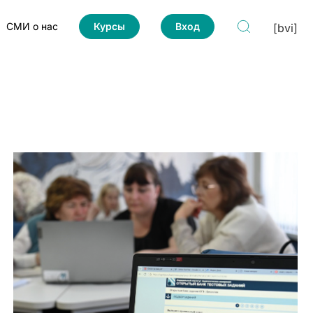
СМИ о нас
Курсы
Вход
[bvi]