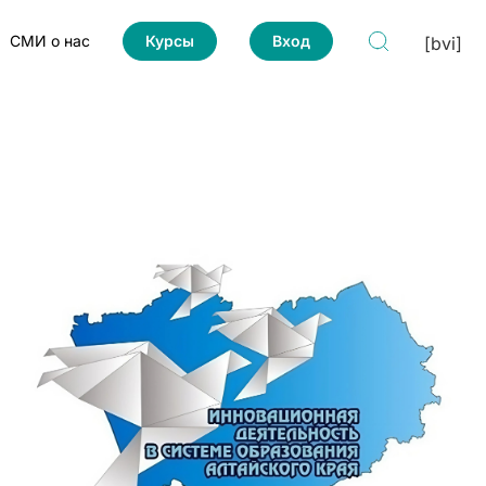
СМИ о нас
Курсы
Вход
[bvi]