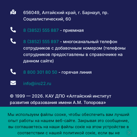
656049, Алтайский край, г. Барнаул, пр.
Социалистический, 60
8 (3852) 555 887
- приемная
8 (3852) 555 897
- многоканальный телефон
сотрудников с добавочным номером (телефоны
сотрудников предоставлены в справочнике на
данном сайте)
8 800 301 80 50
- горячая линия
info@iro22.ru
© 1999 — 2026. КАУ ДПО «Алтайский институт
развития образования имени А.М. Топорова»
Мы используем файлы сооке, чтобы обеспечить вам лучший
опыт работы на нашем веб-сайте. Закрывая это сообщение,
6+
вы соглашаетесь на наши файлы сокіе на этом устройстве в
соответствии с нашей политикой сокіе, если вы не