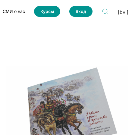
СМИ о нас
Курсы
Вход
[bvi]