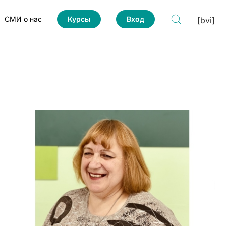
СМИ о нас
Курсы
Вход
[bvi]