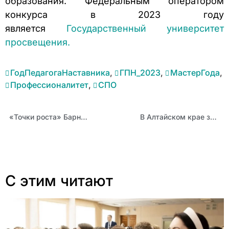
образования. Федеральным оператором
конкурса в 2023 году
является
Государственный университет
просвещения.
ГодПедагогаНаставника
,
ГПН_2023
,
МастерГода
,
Профессионалитет
,
СПО
«Точки роста» Барнаула проводят мастер-классы в школах Алтайского края
В Алтайском крае завершился онлайн-челлендж «Моя денежная коллекция»
С этим читают