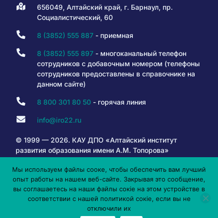
656049, Алтайский край, г. Барнаул, пр.
Социалистический, 60
8 (3852) 555 887
- приемная
8 (3852) 555 897
- многоканальный телефон
сотрудников с добавочным номером (телефоны
сотрудников предоставлены в справочнике на
данном сайте)
8 800 301 80 50
- горячая линия
info@iro22.ru
© 1999 — 2026. КАУ ДПО «Алтайский институт
развития образования имени А.М. Топорова»
Мы используем файлы сооке, чтобы обеспечить вам лучший
опыт работы на нашем веб-сайте. Закрывая это сообщение,
6+
вы соглашаетесь на наши файлы сокіе на этом устройстве в
соответствии с нашей политикой сокіе, если вы не
отключили их