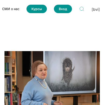
СМИ о нас
Курсы
Вход
[bvi]