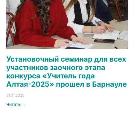
Установочный семинар для всех
участников заочного этапа
конкурса «Учитель года
Алтая-2025» прошел в Барнауле
31.01.2025
Читать →