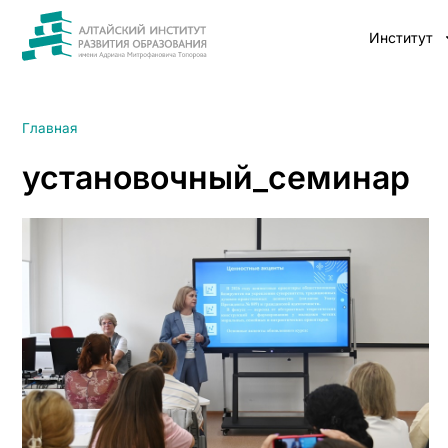
Институт
Главная
установочный_семинар