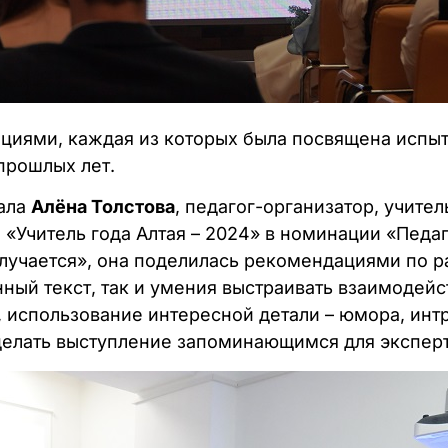
нциями, каждая из которых была посвящена испы
прошлых лет.
тала
Алёна Толстова
, педагог-организатор, учите
 «Учитель года Алтая – 2024» в номинации «Педа
лучается», она поделилась рекомендациями по р
ный текст, так и умения выстраивать взаимодейст
, использование интересной детали – юмора, инт
делать выступление запоминающимся для эксперт