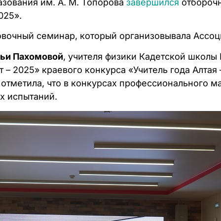
азования им. А. М. Топорова
завершился
отбороч
025».
новочный семинар, который организовывала Ассоц
ьи Пахомовой
, учителя физики Кадетской школы 
– 2025» краевого конкурса «Учитель года Алтая 
 отметила, что в конкурсах профессионального ма
х испытаний.