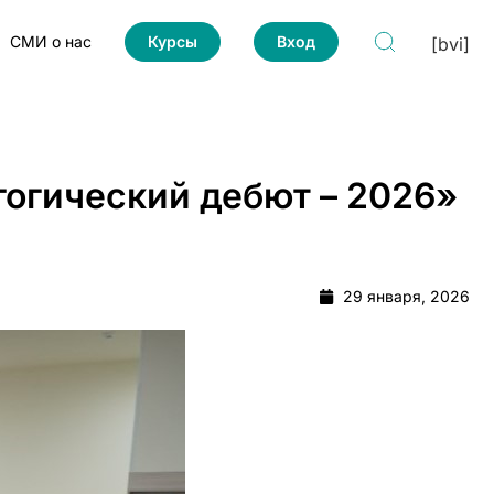
СМИ о нас
Курсы
Вход
[bvi]
гогический дебют – 2026»
29 января, 2026