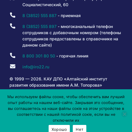
Социалистический, 60
8 (3852) 555 887
- приемная
8 (3852) 555 897
- многоканальный телефон
сотрудников с добавочным номером (телефоны
сотрудников предоставлены в справочнике на
данном сайте)
8 800 301 80 50
- горячая линия
info@iro22.ru
© 1999 — 2026. КАУ ДПО «Алтайский институт
развития образования имени А.М. Топорова»
Мы используем файлы сооке, чтобы обеспечить вам лучший
опыт работы на нашем веб-сайте. Закрывая это сообщение,
6+
вы соглашаетесь на наши файлы сокіе на этом устройстве в
соответствии с нашей политикой сокіе, если вы не
отключили их
Хорошо
Нет