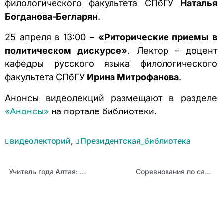
филологического факультета СПбГУ
Наталья
Богданова-Бегларян
.
25 апреля в 13:00 –
«Риторические приемы в
политическом дискурсе»
. Лектор – доцент
кафедры русского языка филологического
факультета СПбГУ
Ирина Митрофанова
.
Анонсы видеолекций размещают в разделе
«Анонсы»
на портале библиотеки.
видеолекторий
,
Президентская_библиотека
Учитель года Алтая: победитель конкурса 2021 года Софья Киндякова
Соревнования по самбо прошли в Бийском образовательном округе