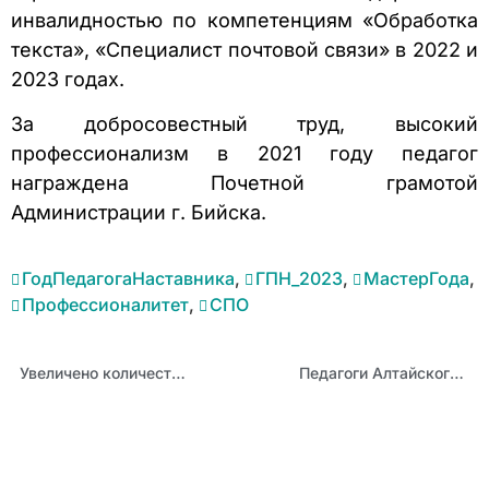
инвалидностью по компетенциям «Обработка
текста», «Специалист почтовой связи» в 2022 и
2023 годах.
За добросовестный труд, высокий
профессионализм в 2021 году педагог
награждена Почетной грамотой
Администрации г. Бийска.
ГодПедагогаНаставника
,
ГПН_2023
,
МастерГода
,
Профессионалитет
,
СПО
Увеличено количество учебных часов по предметной области «Русский язык и литература»
Педагоги Алтайского края прошли обучение по ведению госпабликов