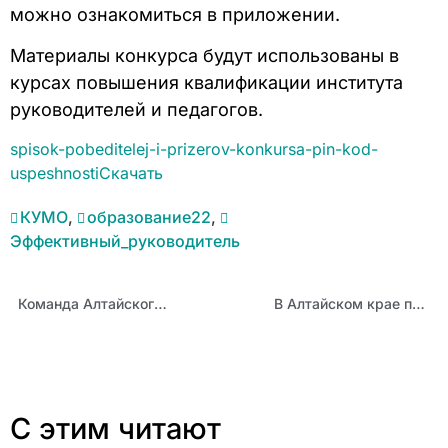
можно ознакомиться в приложении.
Материалы конкурса будут использованы в
курсах повышения квалификации института
руководителей и педагогов.
spisok-pobeditelej-i-prizerov-konkursa-pin-kod-
uspeshnosti
Скачать
КУМО
,
образование22
,
Эффективный_руководитель
Команда Алтайского края принимает участие в финале Всероссийского конкурса «Методическая команда года»
В Алтайском крае прошли методические турниры классных руководителей
С этим читают