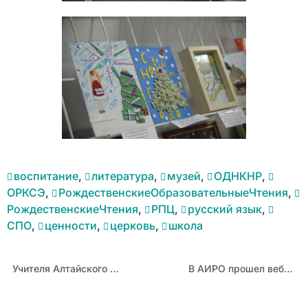
воспитание
,
литература
,
музей
,
ОДНКНР
,
ОРКСЭ
,
РождественскиеОбразовательныеЧтения
,
РождественскиеЧтения
,
РПЦ
,
русский язык
,
СПО
,
ценности
,
церковь
,
школа
Учителя Алтайского края и Республики Тыва повысили финансовую грамотность
В АИРО прошел вебинар для учителей математики, посвященный результатам ЕГЭ в Алтайском крае по предмету за 2024 год