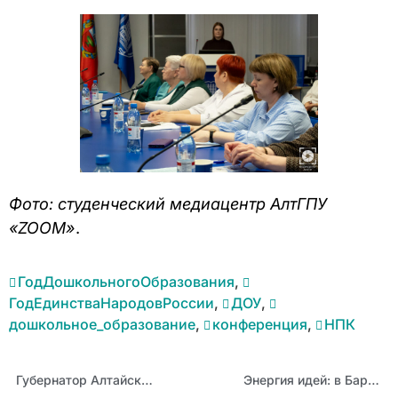
Фото: студенческий медиацентр АлтГПУ
«ZOOM»
.
ГодДошкольногоОбразования
,
ГодЕдинстваНародовРоссии
,
ДОУ
,
дошкольное_образование
,
конференция
,
НПК
Губернатор Алтайского края Виктор Томенко вручил премии имени Степана Титова сельским учителям-просветителям
Энергия идей: в Барнауле прошел интенсив для молодых учителей