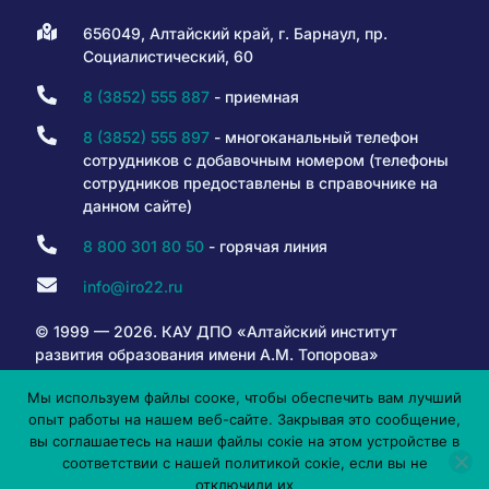
656049, Алтайский край, г. Барнаул, пр.
Социалистический, 60
8 (3852) 555 887
- приемная
8 (3852) 555 897
- многоканальный телефон
сотрудников с добавочным номером (телефоны
сотрудников предоставлены в справочнике на
данном сайте)
8 800 301 80 50
- горячая линия
info@iro22.ru
© 1999 — 2026. КАУ ДПО «Алтайский институт
развития образования имени А.М. Топорова»
Мы используем файлы сооке, чтобы обеспечить вам лучший
опыт работы на нашем веб-сайте. Закрывая это сообщение,
6+
вы соглашаетесь на наши файлы сокіе на этом устройстве в
соответствии с нашей политикой сокіе, если вы не
отключили их