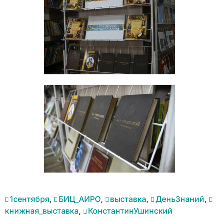
1сентября
,
БИЦ_АИРО
,
выставка
,
ДеньЗнаний
,
книжная_выставка
,
КонстантинУшинский