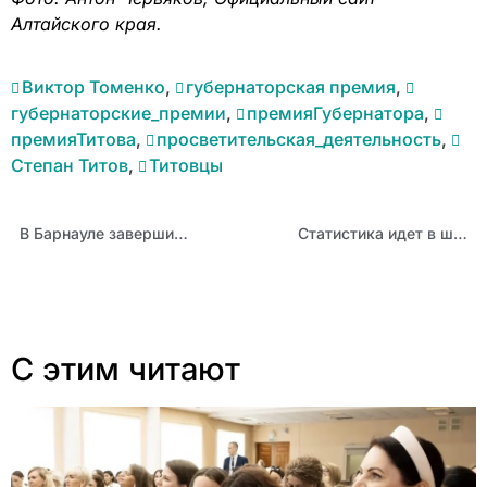
Алтайского края.
Виктор Томенко
,
губернаторская премия
,
губернаторские_премии
,
премияГубернатора
,
премияТитова
,
просветительская_деятельность
,
Степан Титов
,
Титовцы
В Барнауле завершилась трёхдневная образовательная программа «БДФ Школа»
Статистика идет в школы: Алтайские педагоги стали участниками экспертного стола в Москве
С этим читают